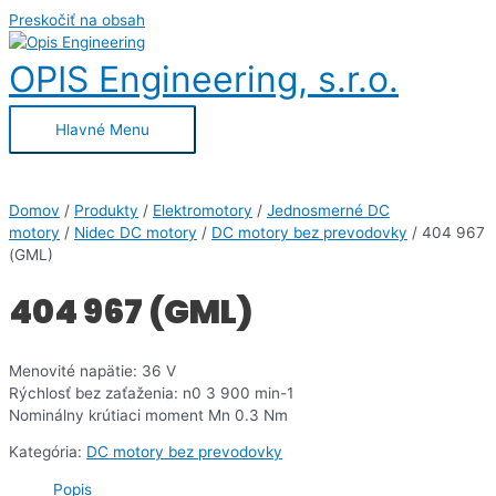
Preskočiť na obsah
OPIS Engineering, s.r.o.
Hlavné Menu
Domov
/
Produkty
/
Elektromotory
/
Jednosmerné DC
motory
/
Nidec DC motory
/
DC motory bez prevodovky
/ 404 967
(GML)
404 967 (GML)
Menovité napätie: 36 V
Rýchlosť bez zaťaženia: n0 3 900 min-1
Nominálny krútiaci moment Mn 0.3 Nm
Kategória:
DC motory bez prevodovky
Popis