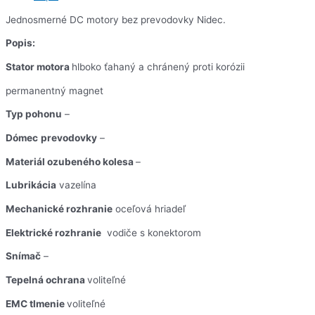
Jednosmerné DC motory bez prevodovky Nidec.
Popis:
Stator motora
hlboko ťahaný a chránený proti korózii
permanentný magnet
Typ pohonu
–
Dómec
prevodovky
–
Materiál ozubeného kolesa
–
Lubrikácia
vazelína
Mechanické rozhranie
oceľová hriadeľ
Elektrické rozhranie
vodiče s konektorom
Snímač
–
Tepelná ochrana
voliteľné
EMC tlmenie
voliteľné