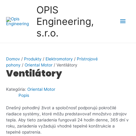
Preskočiť
OPIS
na
obsah
Engineering,
Hlav
s.r.o.
Men
Domov
/
Produkty
/
Elektromotory
/
Prístrojové
pohony
/
Oriental Motor
/ Ventilátory
Ventilátory
Kategória:
Oriental Motor
Popis
Dnešný pohodlný život a spoločnosť podporujú pokročilé
riadiace systémy, ktoré môžu predstavovať množstvo zdrojov
tepla. Aby tieto zariadenia fungovali 24 hodín denne, 365 dní v
roku, zariadenia vyžadujú vhodné tepelné konštrukcie a
tepelné opatrenia.