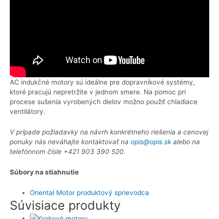
AC indukčné motory sú ideálne pre dopravníkové systémy,
ktoré pracujú nepretržite v jednom smere. Na pomoc pri
procese sušenia vyrobených dielov možno použiť chladiace
ventilátory.
V prípade požiadavky na návrh konkrétneho riešenia a cenovej
ponuky nás neváhajte kontaktovať na
opis@opis.sk
alebo na
telefónnom čísle +421 903 390 520.
Súbory na stiahnutie
Oriental Motor produktový sprievodca
Súvisiace produkty