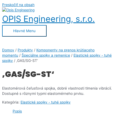
Preskočiť na obsah
OPIS Engineering, s.r.o.
Hlavné Menu
Domov
/
Produkty
/
Komponenty na prenos krútiaceho
momentu
/
Špeciálne spojky a remenice
/
Elastické spojky - tuhé
spojky
/ ‚GAS/SG-ST‘
‚GAS/SG-ST‘
Elastomérová čeľusťová spojka, dobré vlastnosti tlmenia vibrácií.
Dostupné s rôznymi typmi elastomérneho prvku.
Kategória:
Elastické spojky - tuhé spojky
Popis