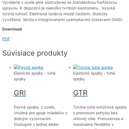
Vyrobené z ocele plne sústruženej so štandardnou fosfátovou
úpravou. K dispozícii je niekoľko tvrdostí elastoméru . Vysoká
torzná tuhosť. Elektrická izolácia medzi časťami. Staticky
vyvážené. Verzia s integrovanými uzamykacími zostavami (GAS).
Download
PDF
Súvisiace produkty
Elastické spojky - tuhé
Elastické spojky - tuhé
spojky
spojky
GRI
GTR
Pevná spojka, z ocele,
Torzne tuhá kotúčová spojka
vhodná pre spoje hriadeľov s
s prenosom pohybu bez
dobrým vyrovnaním.
uhlovej vôle. Prevodovka a
Dostupné v jednej alebo
maximálna flexibilita v