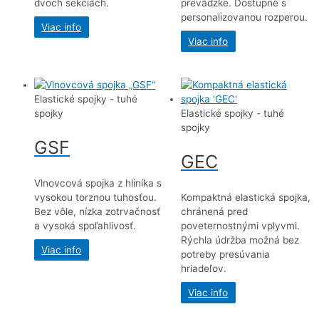
dvoch sekciách.
prevádzke. Dostupné s
personalizovanou rozperou.
Viac info
Viac info
Elastické spojky - tuhé
spojky
Elastické spojky - tuhé
spojky
GSF
GEC
Vlnovcová spojka z hliníka s
vysokou torznou tuhosťou.
Kompaktná elastická spojka,
Bez vôle, nízka zotrvačnosť
chránená pred
a vysoká spoľahlivosť.
poveternostnými vplyvmi.
Rýchla údržba možná bez
Viac info
potreby presúvania
hriadeľov.
Viac info