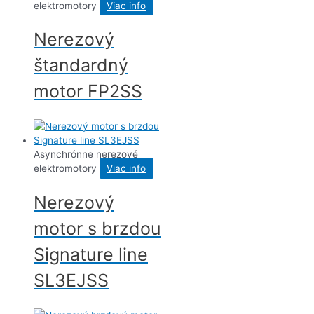
elektromotory
Viac info
Nerezový
štandardný
motor FP2SS
Asynchrónne nerezové
elektromotory
Viac info
Nerezový
motor s brzdou
Signature line
SL3EJSS