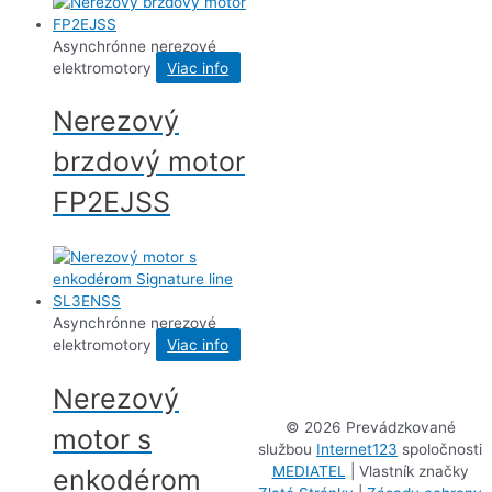
Asynchrónne nerezové
elektromotory
Viac info
Nerezový
brzdový motor
FP2EJSS
Asynchrónne nerezové
elektromotory
Viac info
Nerezový
©
2026 Prevádzkované
motor s
službou
Internet123
spoločnosti
MEDIATEL
| Vlastník značky
enkodérom