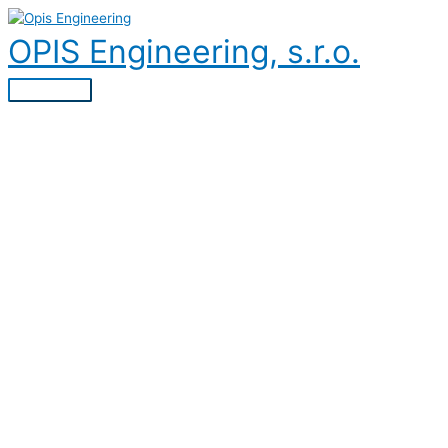
Preskočiť
na
OPIS Engineering, s.r.o.
obsah
Hlavné
Menu