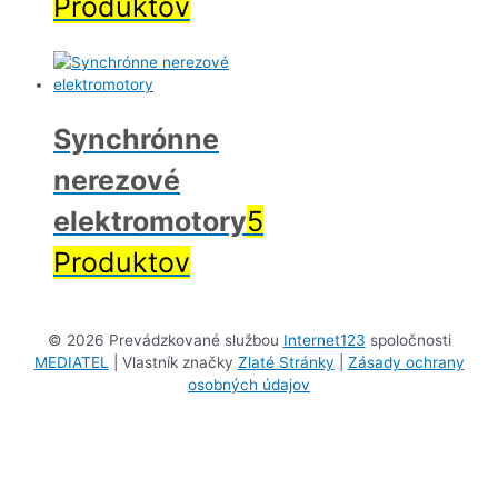
Produktov
Synchrónne
nerezové
elektromotory
5
Produktov
©
2026 Prevádzkované službou
Internet123
spoločnosti
MEDIATEL
| Vlastník značky
Zlaté Stránky
|
Zásady ochrany
osobných údajov