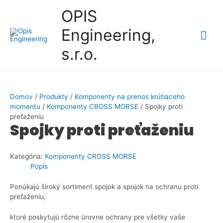
Preskočiť
OPIS
na
obsah
Engineering,
Hla
s.r.o.
Me
Domov
/
Produkty
/
Komponenty na prenos krútiaceho
momentu
/
Komponenty CROSS MORSE
/ Spojky proti
preťaženiu
Spojky proti preťaženiu
Kategória:
Komponenty CROSS MORSE
Popis
Ponúkajú široký sortiment spojok a spojok na ochranu proti
preťaženiu,
ktoré poskytujú rôzne úrovne ochrany pre všetky vaše