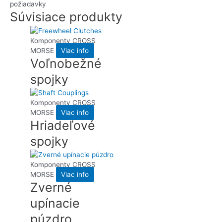
požiadavky
Súvisiace produkty
Komponenty CROSS
MORSE
Viac info
Voľnobežné
spojky
Komponenty CROSS
MORSE
Viac info
Hriadeľové
spojky
Komponenty CROSS
MORSE
Viac info
Zverné
upínacie
púzdro