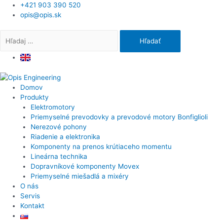
Preskočiť
+421 903 390 520
na
opis@opis.sk
obsah
Search
for:
Domov
Produkty
Elektromotory
Priemyselné prevodovky a prevodové motory Bonfiglioli
Nerezové pohony
Riadenie a elektronika
Komponenty na prenos krútiaceho momentu
Lineárna technika
Dopravníkové komponenty Movex
Priemyselné miešadlá a mixéry
O nás
Servis
Kontakt