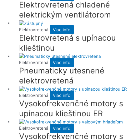
Elektrovretená chladené
elektrickým ventilátorom
Elektrovretená
Viac info
Elektrovretená s upínacou
klieštinou
Elektrovretená
Viac info
Pneumaticky utesnené
elektrovretená
Elektrovretená
Viac info
Vysokofrekvenčné motory s
upínacou klieštinou ER
Elektrovretená
Viac info
Vysokofrekvenčné motory s