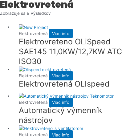
Elektrovretená
Zoradené
Zobrazuje sa 9 výsledkov
podľa
najnovších
Elektrovretená
Viac info
Elektrovreteno OLiSpeed ​​
SAE145 11,0KW/12,7KW ATC
ISO30
Elektrovretená
Viac info
Elektrovretená OLIspeed
Elektrovretená
Viac info
Automatický výmenník
nástrojov
Elektrovretená
Viac info