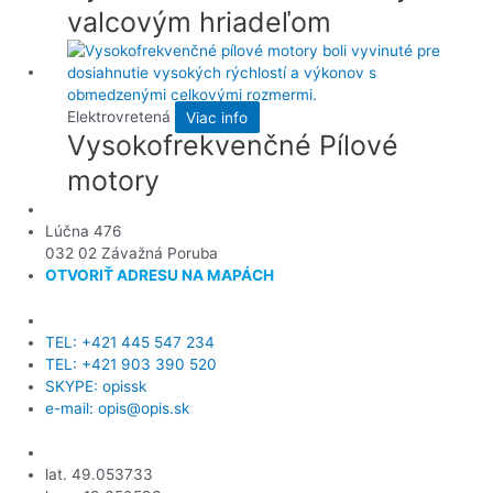
valcovým hriadeľom
Elektrovretená
Viac info
Vysokofrekvenčné Pílové
motory
OPIS Engineering, s.r.o.
Lúčna 476
032 02 Závažná Poruba
OTVORIŤ ADRESU NA MAPÁCH
Kontaktujte nás
TEL: +421 445 547 234
TEL: +421 903 390 520
SKYPE: opissk
e-mail: opis@opis.sk
GPS
lat. 49.053733