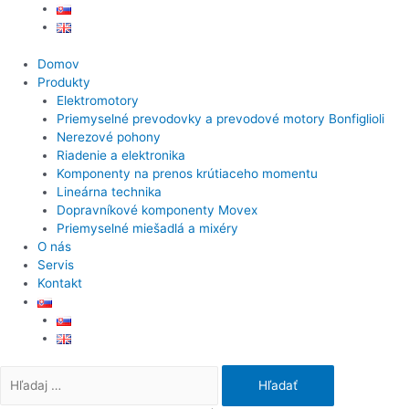
Domov
Produkty
Elektromotory
Priemyselné prevodovky a prevodové motory Bonfiglioli
Nerezové pohony
Riadenie a elektronika
Komponenty na prenos krútiaceho momentu
Lineárna technika
Dopravníkové komponenty Movex
Priemyselné miešadlá a mixéry
O nás
Servis
Kontakt
Search
for: