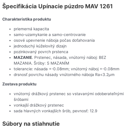
Špecifikácia Upínacie púzdro MAV 1261
Charakteristika produktu
priemerná kapacita
samo-uzamykanie a samo-centrovanie
osové upevnenie náboja počas doťahovania
jednoduchý kúželovitý dizajn
pozinkovaný povrch prstenca
MAZANIE
. Prstenec, násada, vnútorný náboj: BEZ
MAZANIA. Šróby: S MAZANÍM
tolerancie: násada +-0.08mm; vnútorný náboj +-0.08mm
drsnosť povrchu násady vnútorného náboja Ra<3.2µm
Zostava produktu
vnútorný drážkový prstenec so vstavanými odoberateľnými
šróbami
vonkajší drážkový prstenec
sada hlavných vonkajších šrób, pevnosť: 12.9
Súbory na stiahnutie