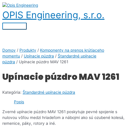
Preskočiť
na
OPIS Engineering, s.r.o.
obsah
Hlavné
Menu
Domov
/
Produkty
/
Komponenty na prenos krútiaceho
momentu
/
Upínacie púzdra
/
Štandardné upínacie
púzdra
/ Upínacie púzdro MAV 1261
Upínacie púzdro MAV 1261
Kategória:
Štandardné upínacie púzdra
Popis
Zverné upínacie púzdro MAV 1261 poskytuje pevné spojenie s
nulovou vôľou medzi hriadeľom a nábojmi ako sú ozubené kolesá,
remenice, páky, rotory a iné.